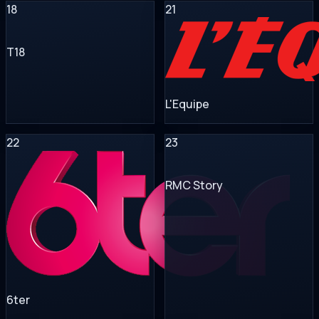
18
21
T18
L'Equipe
22
23
RMC Story
6ter